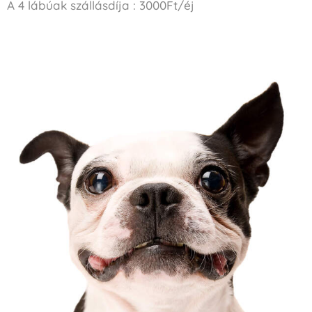
A 4 lábúak szállásdíja : 3000Ft/éj