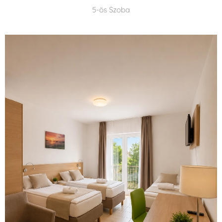
5-ös Szoba