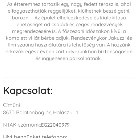
Az étteremhez tartozik egy nagy fedett terasz is, ahol
elfogyaszthatják reggelijüket, kiülhetnek beszélgetni,
borozni.... Az épület elhelyezkedése és kialakítása
lehetőséget ad családi és céges rendezvények
megrendezésére is. A főszezoni időszakon kívül a
komplett villát bérbe adjuk. Rendezvénykor Jakuzzi és
finn szauna használatára is lehetőség van. A hozzánk
érkezők egész évben zárt udvarunkban biztonságosan
és ingyenesen
parkolhatnak.
Kapcsolat:
Címünk:
8630 Balatonboglár, Halász u. 1.
NTAK számunk:
EG22040979
Hívj bennünket telefonon: