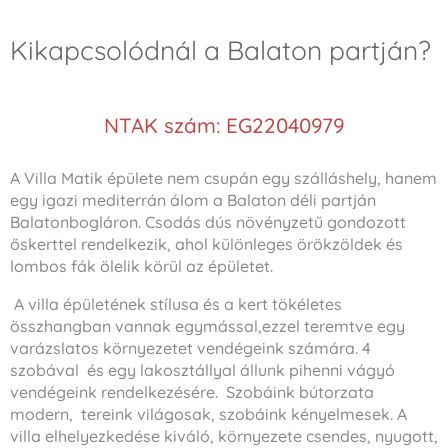
Kikapcsolódnál a Balaton partján?
NTAK szám: EG22040979
A Villa Matik épülete nem csupán egy szálláshely, hanem
egy igazi mediterrán álom a Balaton déli partján
Balatonbogláron. Csodás dús növényzetű gondozott
őskerttel rendelkezik, ahol különleges örökzöldek és
lombos fák ölelik körül az épületet.
A villa épületének stílusa és a kert tökéletes
összhangban vannak egymással,ezzel teremtve egy
varázslatos környezetet vendégeink számára. 4
szobával és egy lakosztállyal állunk pihenni vágyó
vendégeink rendelkezésére. Szobáink bútorzata
modern, tereink világosak, szobáink kényelmesek. A
villa elhelyezkedése kiváló, környezete csendes, nyugott,