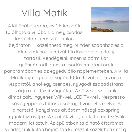
Villa Matik
4 különálló szoba, és 1 lakosztály
található a villában, amely csodás
kertünkön keresztül -külön
bejáraton közelíthető meg. Minden szobához és a
lakosztályhoz is privát fürdőszoba és erkély
tartozik.Vendégeink innen is bármikor
gyönyörködhetnek a csodás balatoni örök
panorámában és az egyedülálló naplementében. A Villa
Matik gyalogosan csupán 100m távolságra van a
vízparttól, ahol egy csendes, nyugodt szabadstrand
várja a fürdőzni vágyókat. Az összes szobánk
klimatizált, ingyenes Wifi-vel, LCD TV-vel , Nespresso
kávégéppel és hűtőszekrénnyel van felszerelve. A
pihentető, kényelmes alvást minőségi boxspring
ágyak biztosítják. A szobák világosak, berendezésük
modern, letisztult. Az épületben található étteremet
vendégeink külön bejáraton keresztül közelíthetik meg.