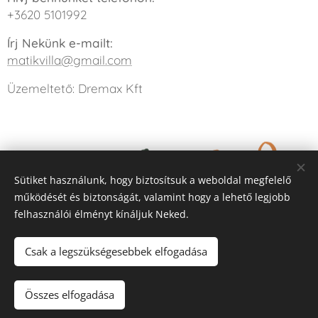
+3620 5101992
Írj Nekünk e-mailt:
matikvilla@gmail.com
Üzemeltető: Dremax Kft
Sütiket használunk, hogy biztosítsuk a weboldal megfelelő
működését és biztonságát, valamint hogy a lehető legjobb
felhasználói élményt kínáljuk Neked.
Csak a legszükségesebbek elfogadása
Összes elfogadása
Üzemeltető: Dremax Kft
Sütik