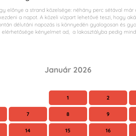
agy előnye a strand közelsége: néhány perc sétával már a
ezdeni a napot. A közeli vízpart lehetővé teszi, hogy akár
ontán délutáni napozás is könnyedén gyalogosan és gyo
 elérhetősége kényelmet ad, a lakosztályba pedig mind
Január 2026
Sze
Cs
P
1
2
7
8
9
14
15
16