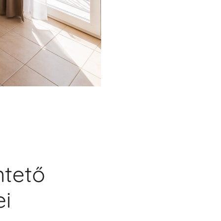
ntető
ei