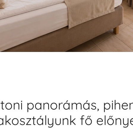
toni panorámás, pihe
akosztályunk fő előny