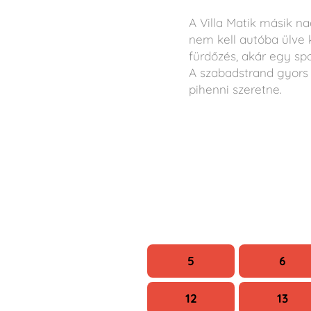
A Villa Matik másik n
nem kell autóba ülve k
fürdőzés, akár egy sp
A szabadstrand gyors
pihenni szeretne.
H
K
5
6
12
13