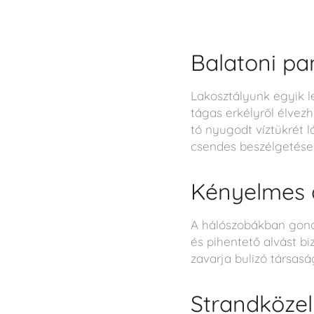
Balatoni pan
Lakosztályunk egyik l
tágas erkélyről élvezh
tó nyugodt víztükrét 
csendes beszélgetése
Kényelmes á
A hálószobákban gond
és pihentető alvást b
zavarja bulizó társas
Strandközeli