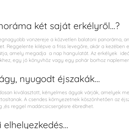
oráma két saját erkélyről...?
egnagyobb vonzereje a közvetlen balatoni panoráma, ame
et. Reggelente kilépve a friss levegőre, akár a kezében 
látja, amely megadja a nap hangulatát. Az erkélyek ideál
khez, egy jó könyvhöz vagy egy pohár borhoz naplemen
gy, nyugodt éjszakák...
osan kiválasztott, kényelmes ágyak várják, amelyek me
iztosítanak. A csendes környezetnek köszönhetően az éj
ág ,és reggel madárcsicsergésre ébredhet.
 elhelyezkedés...