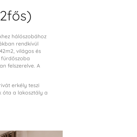
+2fős)
yikhez hálószobához
ákban rendkívül
 42m2, világos és
 fürdőszoba
an felszerelve. A
vát erkély teszi
 óta a lakosztály a