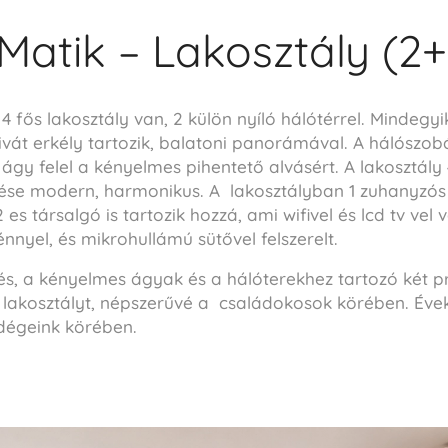
 Matik – Lakosztály (2
4 fős lakosztály van, 2 külön nyíló hálótérrel. Mindeg
ivát erkély tartozik, balatoni panorámával. A hálószob
gy felel a kényelmes pihentető alvásért. A lakosztály
ése modern, harmonikus. A lakosztályban 1 zuhanyzós
es társalgó is tartozik hozzá, ami wifivel és lcd tv vel v
nnyel, és mikrohullámú sütővel felszerelt.
, a kényelmes ágyak és a hálóterekhez tartozó két pri
 lakosztályt, népszerűvé a családokosok körében. Évek
dégeink körében.