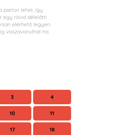
 parton lehet, így
 egy rövid délelőtti
rsan elérhető legyen.
ig visszavonulhat ha
Szo
V
3
4
10
11
17
18