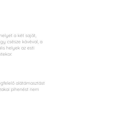
lyet a két saját,
egy csésze kávéval, a
is helyek az esti
tekor.
gfelelő alátámasztást
szakai pihenést nem