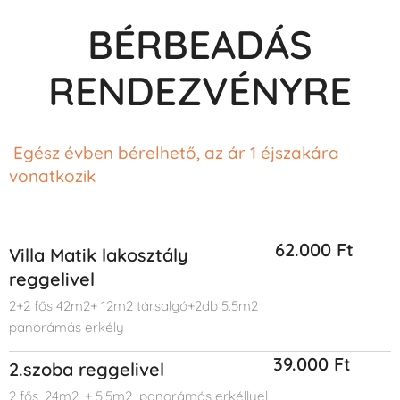
BÉRBEADÁS
RENDEZVÉNYRE
Egész évben bérelhető, az ár 1 éjszakára
vonatkozik
62.000 Ft
Villa Matik lakosztály
reggelivel
2+2 fős 42m2+ 12m2 társalgó+2db 5.5m2
panorámás erkély
39.000 Ft
2.szoba reggelivel
2 fős, 24m2, + 5.5m2 panorámás erkéllyel