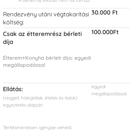
A bérleti díj ellátást nem tartalmaz!
30.000 Ft
Rendezvény utáni végtakarítási
költség:
100.000Ft
Csak az étteremrész bérleti
díja
Étterem+Konyha bérleti díja: egyedi
megállapodással
egyedi
Ellátás:
megállapodással
(reggeli, hidegtálak, ételek és italok)
egyeztetés alapján
Térítésmentesen igénybe vehető