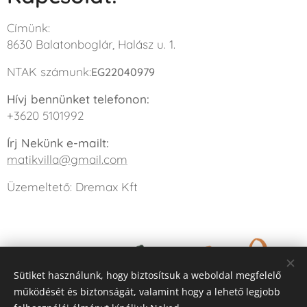
Címünk:
8630 Balatonboglár, Halász u. 1.
NTAK számunk:
EG22040979
Hívj bennünket telefonon:
+3620 5101992
Írj Nekünk e-mailt:
matikvilla@gmail.com
Üzemeltető: Dremax Kft
Sütiket használunk, hogy biztosítsuk a weboldal megfelelő
működését és biztonságát, valamint hogy a lehető legjobb