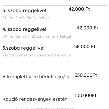
42.000 Ft
3. szoba reggelivel
2+1 fős, 21m2+ 3m2 erkéllyel
42.000 Ft
4. szoba reggelivel
2+1 fős, 22m2+ 3m2 panorámás erkéllyel
58.000 Ft
5.szoba reggelivel
2+2 fős, 33m2+ 3m2 panorámás erkéllyel
350.000Ft
A komplett villa
bé
rlet
i
díja/éj
100.000Ft
Kaució rendezvények esetén: