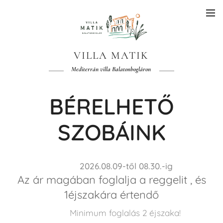
VILLA MATIK
Mediterrán villa Balatonbogláron
BÉRELHETŐ
SZOBÁINK
2026.08.09-től 08.30.-ig
Az ár magában foglalja a reggelit , és
1éjszakára értendő
Minimum foglalás 2 éjszaka!