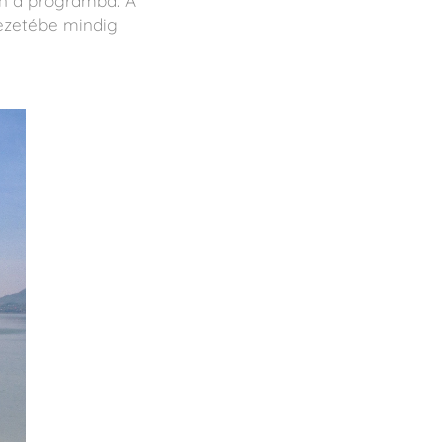
en a programba. A
ezetébe mindig