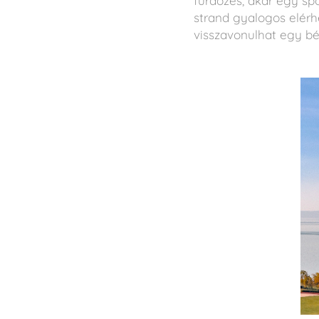
fürdőzés, akár egy sp
strand gyalogos elér
visszavonulhat egy bék