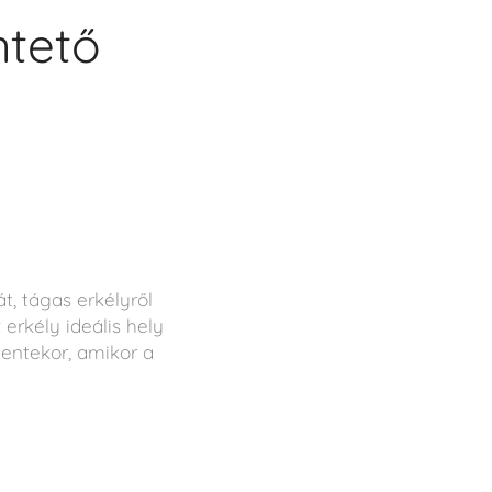
ntető
, tágas erkélyről
 erkély ideális hely
entekor, amikor a