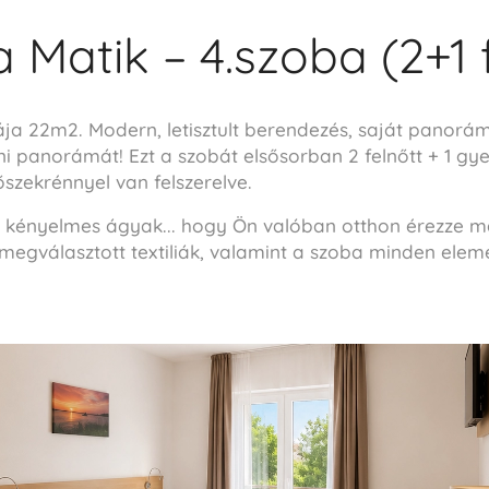
la Matik – 4.szoba (2+1 
bája 22m2. Modern, letisztult berendezés, saját panor
ni panorámát! Ezt a szobát elsősorban 2 felnőtt + 1 g
őszekrénnyel van felszerelve.
 kényelmes ágyak... hogy Ön valóban otthon érezze ma
megválasztott textiliák, valamint a szoba minden ele