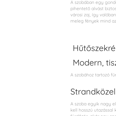
A szobában egy gondo
pihentető alvást bizt
városi zaj, így valóba
meleg fények mind azt
Hűtőszekré
Modern, tis
A szobához tartozó f
Strandközel
A szoba egyik nagy el
kell hosszú utazással 