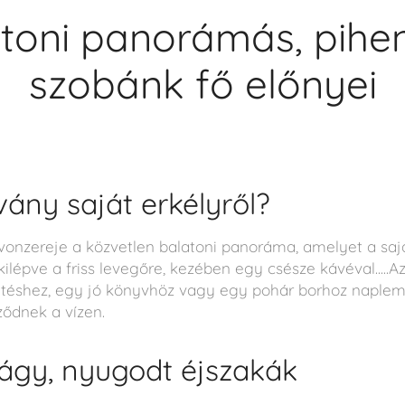
toni panorámás, pihe
szobánk fő előnyei
vány saját erkélyről?
nzereje a közvetlen balatoni panoráma, amelyet a saját
ilépve a friss levegőre, kezében egy csésze kávéval.....Az
téshez, egy jó könyvhöz vagy egy pohár borhoz naplem
ődnek a vízen.
ágy, nyugodt éjszakák