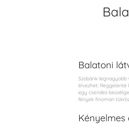
Bala
Balatoni lát
Szobánk legnagyobb vo
élvezhet. Reggelente k
egy csendes beszélge
fények finoman tükröz
Kényelmes 