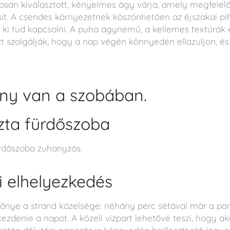
san kiválasztott, kényelmes ágy várja, amely megfelelő
osít. A csendes környezetnek köszönhetően az éjszakai p
n ki tud kapcsolni. A puha ágynemű, a kellemes textúrák é
 szolgálják, hogy a nap végén könnyedén ellazuljon, és
ny van a szobában.
zta fürdőszoba
ürdőszoba zuhanyzós.
i elhelyezkedés
őnye a strand közelsége: néhány perc sétával már a par
kezdenie a napot. A közeli vízpart lehetővé teszi, hogy ak