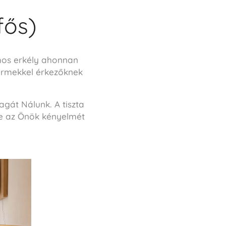
fős)
ámos erkély ahonnan
yermekkel érkezőknek
gát Nálunk. A tiszta
me az Önök kényelmét