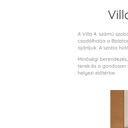
Vil
A Villa 4. számú szo
csodálhatja a Balato
ajánljuk. A szoba hűt
Minőségi berendezés,
terek és a gondosan 
helyezi előtérbe.