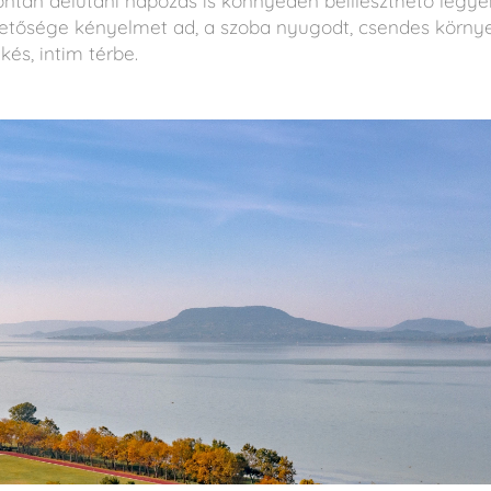
ontán délutáni napozás is könnyedén beilleszthető legy
hetősége kényelmet ad, a szoba nyugodt, csendes körny
és, intim térbe.