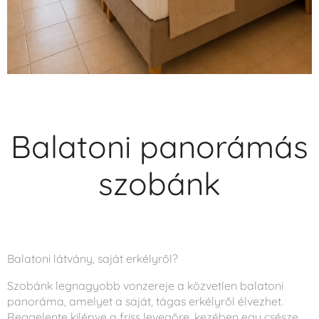
Balatoni panorámás
szobánk
Balatoni látvány, saját erkélyről?
Szobánk legnagyobb vonzereje a közvetlen balatoni
panoráma, amelyet a saját, tágas erkélyről élvezhet.
Reggelente kilépve a friss levegőre, kezében egy csésze