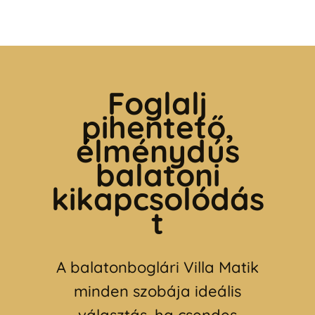
Foglalj
pihentető,
élménydús
balatoni
kikapcsolódás
t
A balatonboglári Villa Matik
minden szobája ideális