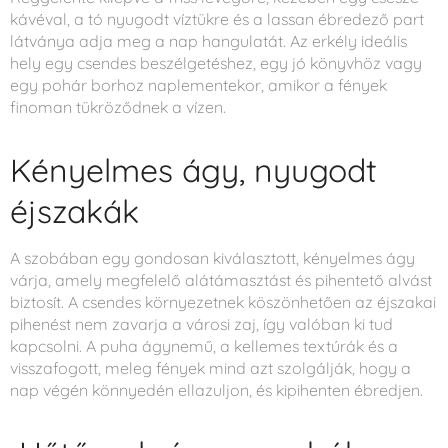
kávéval, a tó nyugodt víztükre és a lassan ébredező part
látványa adja meg a nap hangulatát. Az erkély ideális
hely egy csendes beszélgetéshez, egy jó könyvhöz vagy
egy pohár borhoz naplementekor, amikor a fények
finoman tükröződnek a vízen.
Kényelmes ágy, nyugodt
éjszakák
A szobában egy gondosan kiválasztott, kényelmes ágy
várja, amely megfelelő alátámasztást és pihentető alvást
biztosít. A csendes környezetnek köszönhetően az éjszakai
pihenést nem zavarja a városi zaj, így valóban ki tud
kapcsolni. A puha ágynemű, a kellemes textúrák és a
visszafogott, meleg fények mind azt szolgálják, hogy a
nap végén könnyedén ellazuljon, és kipihenten ébredjen.