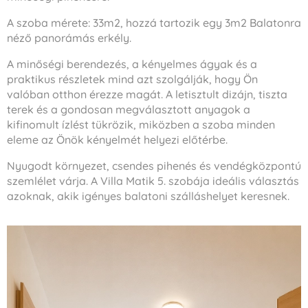
A szoba mérete: 33m2, hozzá tartozik egy 3m2 Balatonra
néző panorámás erkély.
A minőségi berendezés, a kényelmes ágyak és a
praktikus részletek mind azt szolgálják, hogy Ön
valóban otthon érezze magát. A letisztult dizájn, tiszta
terek és a gondosan megválasztott anyagok a
kifinomult ízlést tükrözik, miközben a szoba minden
eleme az Önök kényelmét helyezi előtérbe.
Nyugodt környezet, csendes pihenés és vendégközpontú
szemlélet várja. A Villa Matik 5. szobája ideális választás
azoknak, akik igényes balatoni szálláshelyet keresnek.