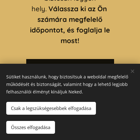
hely.
Válassza ki az Ön
számára megfelelő
időpontot, és foglalja le
most!
Foglalj most, ne maradj le
Sütiket használunk, hogy biztosítsuk a weboldal megfelelő
működését és biztonságát, valamint hogy a lehető legjobb
felhasználói élményt kínáljuk Neked.
Kapcsolat:
Csak a legszükségesebbek elfogadása
Címünk:
8630 Balatonboglár, Halász u. 1.
Összes elfogadása
NTAK számunk:
EG22040979