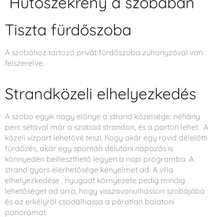
Hűtőszekrény a szobában
Tiszta fürdőszoba
A szobához tartozó privát fürdőszoba zuhanyzóval van
felszerelve.
Strandközeli elhelyezkedés
A szoba egyik nagy előnye a strand közelsége: néhány
perc sétával már a szabad strandon, és a parton lehet. A
közeli vízpart lehetővé teszi, hogy akár egy rövid délelőtti
fürdőzés, akár egy spontán délutáni napozás is
könnyedén beilleszthető legyen a napi programba. A
strand gyors elérhetősége kényelmet ad. A villa
elhelyezkedése , nyugodt környezete pedig mindig
lehetőséget ad arra, hogy visszavonulhasson szobájába
és az erkélyről csodálhassa a páratlan balatoni
panorámát.