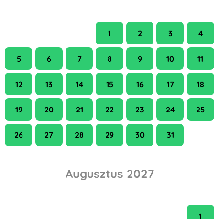
H
K
Sze
Cs
P
Szo
V
1
2
3
4
5
6
7
8
9
10
11
12
13
14
15
16
17
18
19
20
21
22
23
24
25
26
27
28
29
30
31
Augusztus 2027
H
K
Sze
Cs
P
Szo
V
1